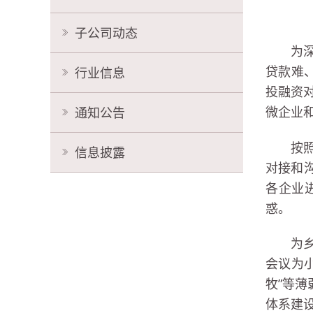
子公司动态
为
贷款难
行业信息
投融资
微企业
通知公告
按
信息披露
对接和
各企业
惑。
为
会议为
牧”等
体系建