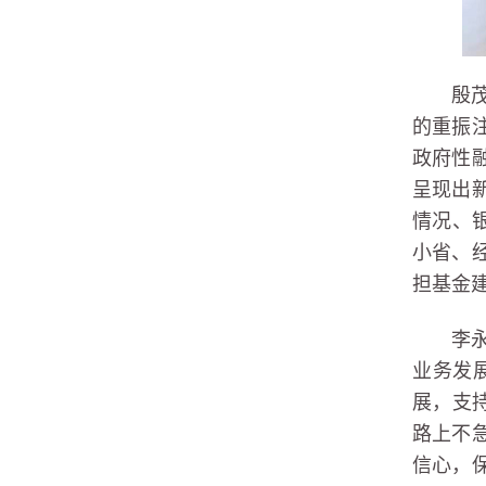
殷
的重振
政府性
呈现出
情况、
小省、
担基金
李
业务发
展，支
路上不
信心，