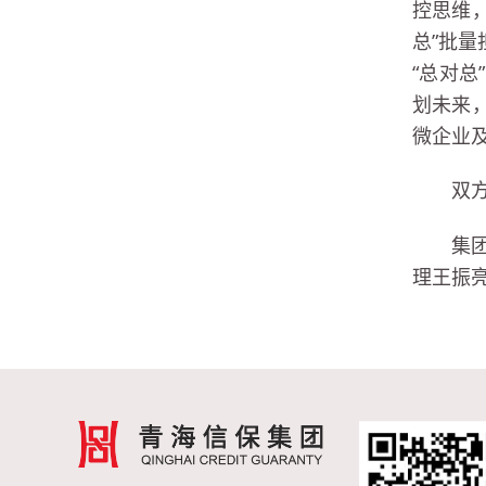
控思维
总”批
“总对
划未来
微企业
双
集
理王振