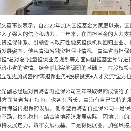
茂文董事长表示，自2020年加入国担基金大家庭以来，
注入了强大的信心和动力。三年来，在国担基金的大力支
融资担保体系、引领省内政府性融资担保机构回归主业、
新发展姿态。他从青海省融资担保业情况、青海省再担保
银担“总对总”批量担保业务规划等方面向国担基金领导
经济小省的省情，结合前期实地调研的基础上，在股权投
建立起更加紧密的“再担保业务+股权投资+人才交流”全方
永光副总经理对青海省再担保公司三年来取得的成绩给予
展方面各省各有特色，也各有所长，青海有自己独特的
持青海省再担保的发展。他希望青海省再担保公司一是保
急不躁，稳扎稳打，结合当地经济发展实际，因地制宜的
保持发展定力，筑牢发展根基。二是稳健展业，加强风控