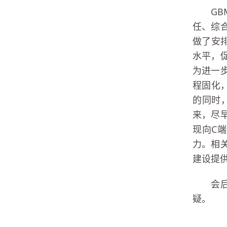
G
任、综
做了安
水平，
为进一
程固化
的同时
来，尽
现向C
力。相
建设提
会
疑。