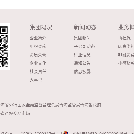
集团概况
新闻动态
业务
企业简介
集团新闻
再担保
组织架构
子公司动态
融资类
资质荣誉
行业信息
非融资
企业文化
通知公告
小额贷
社会责任
信息披露
大事记
青海省分行
国家金融监督管理总局青海监管局
青海省政府
海省产权交易市场
责任公司 |
青ICP备15000217号-1 |
青公网安备63010402000946号 |