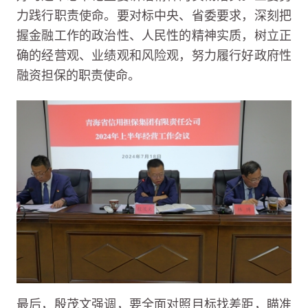
力践行职责使命。要对标中央、省委要求，深刻把
握金融工作的政治性、人民性的精神实质，树立正
确的经营观、业绩观和风险观，努力履行好政府性
融资担保的职责使命。
最后，殷茂文强调，要全面对照目标找差距，瞄准