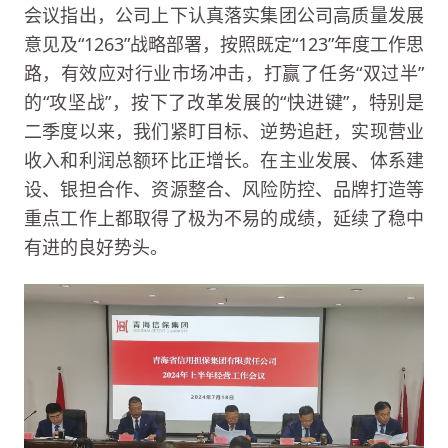
会议指出，公司上下认真落实集团公司高质量发展
意见及“1263”战略部署，按照既定“123”年度工作思
路，有效应对行业市场冲击，打赢了任务“双过半”
的“攻坚战”，按下了改革发展的“快进键”，特别是
二季度以来，我们紧盯目标、逆势追赶，实现营业
收入和利润总额环比正增长。在主业发展、体系建
设、银担合作、资源整合、风险防控、品牌打造等
重点工作上都取得了极为不易的成绩，延续了稳中
有进的良好势头。