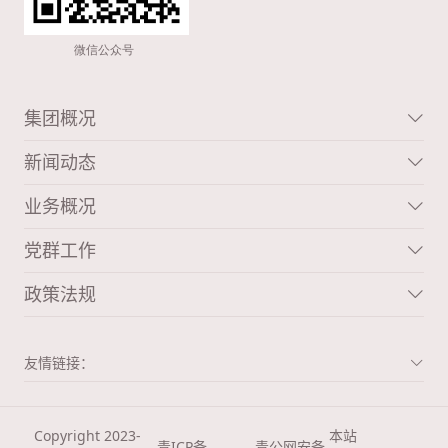
集团概况
新闻动态
业务概况
党群工作
政策法规
友情链接：
Copyright 2023-
本站
青ICP备
青公网安备