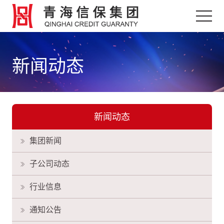
新闻动态
新闻动态
集团新闻
子公司动态
行业信息
通知公告