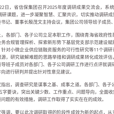
月22日，省信保集团召开2025年度调研成果交流会，系
6年调研课题，进一步凝聚智慧、汇聚共识，切实推动调研
委书记、董事长殷茂文主持会议，集团公司领导班子成员
上，各部门、各子公司立足本职工作，围绕青海省政府性
业务合规管理探析、探索新形势下基层党支部示范建设赋
、针对小微企业供应链融资服务的可行性研究等11个调
根源，研究破解难题的思路举措和调研成果转化成效评估
领导班子成员对各部门、各子公司调研工作进行点评就调研
方向进行研判并提出针对性意见建议。
议指出，调查研究是谋事之基、成事之道。各部门、各子
”五字要诀，突出关键少数、工作重点、问题导向，全面
项问题的有效措施，调研工作取得了实实在在的成效。
议强调，要以此次调研取得的阶段性成效为新的起点，从