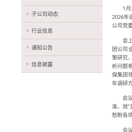
1
子公司动态
202
公司党
行业信息
会
通知公告
团公司
策研究
信息披露
析问题
保集团
年调研
会
准、效
愁盼各
会