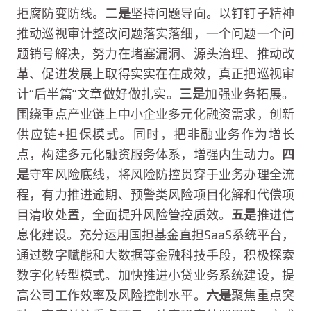
拒腐防变防线。
二是
坚持问题导向。以钉钉子精神
推动巡视审计整改问题落实落细，一个问题一个问
题销号解决，努力在堵塞漏洞、源头治理、推动改
革、促进发展上取得实实在在成效，真正把巡视审
计“后半篇”文章做好做扎实。
三是
加强业务拓展。
围绕重点产业链上中小企业多元化融资需求，创新
供应链+担保模式。同时，把非融业务作为增长
点，构建多元化融资服务体系，增强内生动力。
四
是
守牢风险底线，将风险防控贯穿于业务办理全流
程，有力推进逾期、预警类风险项目化解和代偿项
目清收处置，全面提升风险管控质效。
五是
推进信
息化建设。充分运用国担基金直担SaaS系统平台，
通过数字赋能和大数据等金融科技手段，积极探索
数字化转型模式。加快推进小贷业务系统建设，提
高公司工作效率及风险控制水平。
六是
聚焦重点突