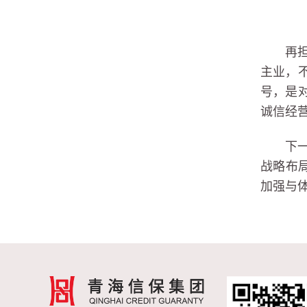
再
主业，
号，是
诚信经
下
战略布
加强与