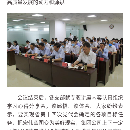
高质量发展的动力和源泉。
会议结束后，各支部就专题讲座内容认真组织
学习心得分享会，谈感悟、谈体会。大家纷纷表
示，要实现省第十四次党代会确定的各项目标任
务，把宏伟蓝图变为美好现实，集团公司上下一定