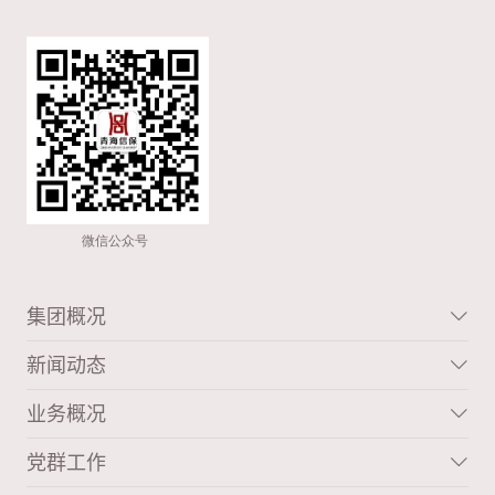
集团概况
新闻动态
业务概况
党群工作