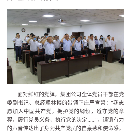
面对鲜红的党旗，集团公司全体党员干部在党
委副书记、总经理林博的带领下庄严宣誓：“我志
愿加入中国共产党，拥护党的纲领，遵守党的章
程，履行党员义务，执行党的决定……”，铿锵有力
的声音传达出了身为共产党员的自豪感和使命感。