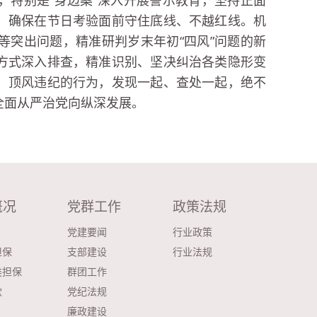
，特别是“身边案”深入开展警示教育，坚持正面
，确保在节日考验面前守住底线、不越红线。机
等突出问题，精准研判岁末年初“四风”问题的新
方式深入排查，精准识别、坚决纠治各类隐形变
、顶风违纪的行为，发现一起、查处一起，绝不
全面从严治党向纵深发展。
概况
党群工作
政策法规
党建要闻
行业政策
担保
支部建设
行业法规
类担保
群团工作
款
党纪法规
廉政建设