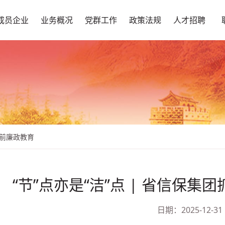
成员企业
业务概况
党群工作
政策法规
人才招聘
节前廉政教育
“节”点亦是“洁”点 | 省信保
日期：2025-12-31