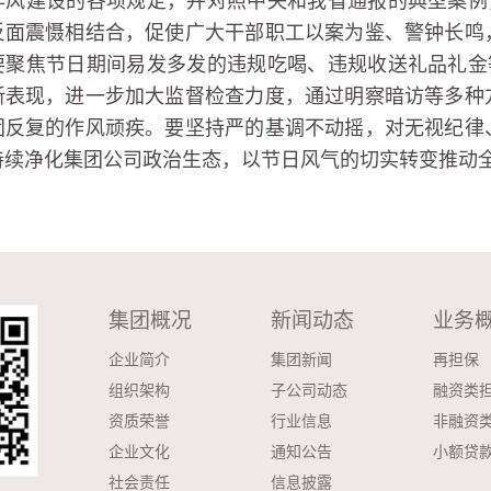
作风建设的各项规定，并对照中央和我省通报的典型案例
反面震慑相结合，促使广大干部职工以案为鉴、警钟长鸣
要聚焦节日期间易发多发的违规吃喝、违规收送礼品礼金
新表现，进一步加大监督检查力度，通过明察暗访等多种
固反复的作风顽疾。要坚持严的基调不动摇，对无视纪律
持续净化集团公司政治生态，以节日风气的切实转变推动
集团概况
新闻动态
业务
企业简介
集团新闻
再担保
组织架构
子公司动态
融资类
资质荣誉
行业信息
非融资
企业文化
通知公告
小额贷
社会责任
信息披露