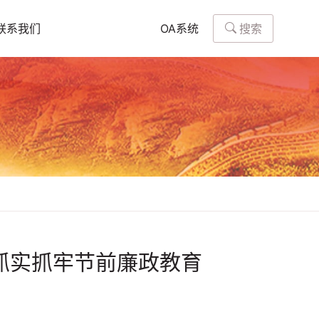
搜索
联系我们
OA系统
集团抓实抓牢节前廉政教育