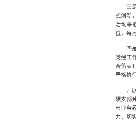
三
式创新
活动争
位，每
四
党建工
合落实1
严格执
开
硬支部
与业务
力，切