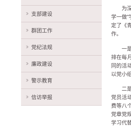
为
支部建设
学一做
定了《
群团工作
作。
党纪法规
一
排在每
廉政建设
同的活
以党小
警示教育
二
信访举报
党员活
费等八
党章党
学习代替