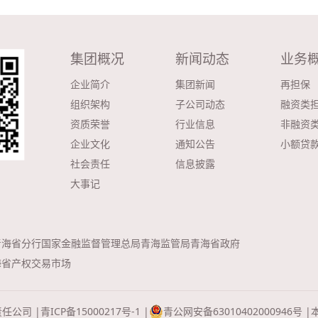
集团概况
新闻动态
业务
企业简介
集团新闻
再担保
组织架构
子公司动态
融资类
资质荣誉
行业信息
非融资
企业文化
通知公告
小额贷
社会责任
信息披露
大事记
青海省分行
国家金融监督管理总局青海监管局
青海省政府
海省产权交易市场
责任公司 |
青ICP备15000217号-1 |
青公网安备63010402000946号 |