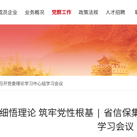
成员企业
业务概况
党群工作
政策法规
人才招聘
团召开党委理论学习中心组学习会议
细悟理论 筑牢党性根基 | 省信
学习会议