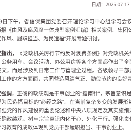
日期：2025-07-17
月9日下午，省信保集团党委召开理论学习中心组学习会
通报《由风及腐风腐一体典型案例汇编》相关案例。集团
变作风、履职担当、为民造福”开展专题研讨。
议指出，
《党政机关厉行节约反对浪费条例》对党政机关
、公务用车、会议活动、办公用房等各个方面都作出了全
空文，而是涉及到日常工作与管理全过程。各级领导干部
到工作的方方面面，共同营造风清气正、勤俭节约的良好
议强调
，正确的政绩观是干事创业的“指南针”，宗旨意识
现为民造福目标的“必经之路”。在当前复杂多变的发展
加强党的作风建设的重要论述和中央八项规定及其实施细
正确政绩观、树牢宗旨意识内化于心、外化于行。强化责
学习教育的成效体现到党员干部履职担当、干事创业上。