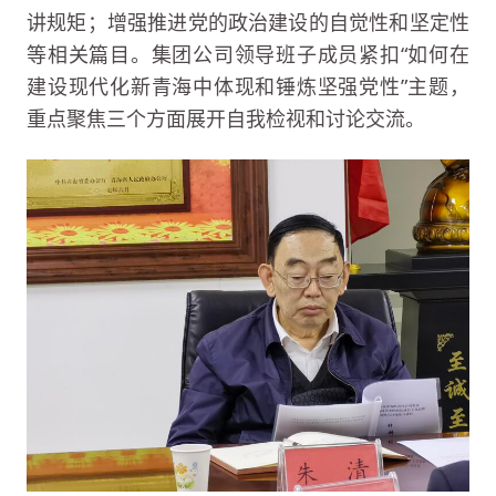
讲规矩；增强推进党的政治建设的自觉性和坚定性
等相关篇目。集团公司领导班子成员紧扣“如何在
建设现代化新青海中体现和锤炼坚强党性”主题，
重点聚焦三个方面展开自我检视和讨论交流。