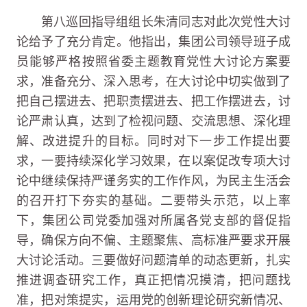
第八巡回指导组组长朱清同志对此次党性大讨
论给予了充分肯定。他指出，集团公司领导班子成
员能够严格按照省委主题教育党性大讨论方案要
求，准备充分、深入思考，在大讨论中切实做到了
把自己摆进去、把职责摆进去、把工作摆进去，讨
论严肃认真，达到了检视问题、交流思想、深化理
解、改进提升的目标。同时对下一步工作提出要
求，一要持续深化学习效果，在以案促改专项大讨
论中继续保持严谨务实的工作作风，为民主生活会
的召开打下夯实的基础。二要带头示范，以上率
下，集团公司党委加强对所属各党支部的督促指
导，确保方向不偏、主题聚焦、高标准严要求开展
大讨论活动。三要做好问题清单的动态更新，扎实
推进调查研究工作，真正把情况摸清，把问题找
准，把对策提实，运用党的创新理论研究新情况、