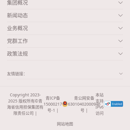
集团概况
新闻动态
业务概况
党群工作
政策法规
友情链接：
Copyright 2023-
本站
青ICP备
青公网安备
2025 版权所有©青
支持
15000217
63010402000946
海省信用担保集团有
IPv6
号-1 |
号 |
限责任公司 |
访问
网站地图