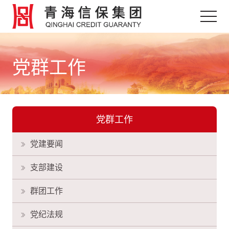
党群工作
党群工作
党建要闻
支部建设
群团工作
党纪法规