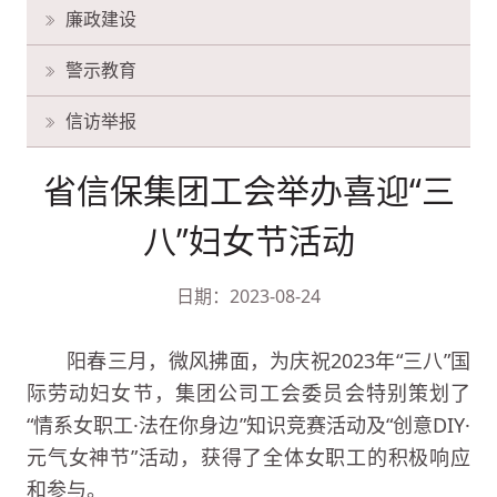
廉政建设
警示教育
信访举报
省信保集团工会举办喜迎“三
八”妇女节活动
日期：2023-08-24
阳春三月，微风拂面，为庆祝2023年“三八”国
际劳动妇女节，集团公司工会委员会特别策划了
“情系女职工·法在你身边”知识竞赛活动及“创意DIY·
元气女神节”活动，获得了全体女职工的积极响应
和参与。