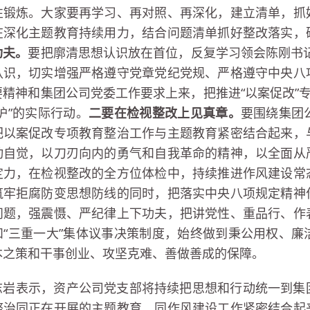
性锻炼。大家要再学习、再对照、再深化，建立清单，抓
在深化主题教育持续用力，结合问题清单抓好整改落实，
功夫。
要把廓清思想认识放在首位，反复学习领会陈刚书记
认识，切实增强严格遵守党章党纪党规、严格遵守中央八
要精神和集团公司党委工作要求上来，把推进“以案促改”专
护”的实际行动。
二要在检视整改上见真章。
要围绕集团
把以案促改专项教育整治工作与主题教育紧密结合起来，
动自觉，以刀刃向内的勇气和自我革命的精神，以全面从
定力，在检视整改的全方位体检中，持续推进作风建设常
筑牢拒腐防变思想防线的同时，把落实中央八项规定精神
问题，强震慑、严纪律上下功夫，把讲党性、重品行、作
和“三重一大”集体议事决策制度，始终做到秉公用权、廉
本之策和干事创业、攻坚克难、善做善成的保障。
志岩表示，资产公司党支部将持续把思想和行动统一到集
整治同正在开展的主题教育，同作风建设工作紧密结合起