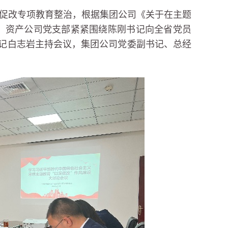
案促改专项教育整治，根据集团公司《关于在主题
日，资产公司党支部紧紧围绕陈刚书记向全省党员
书记白志岩主持会议，集团公司党委副书记、总经
。