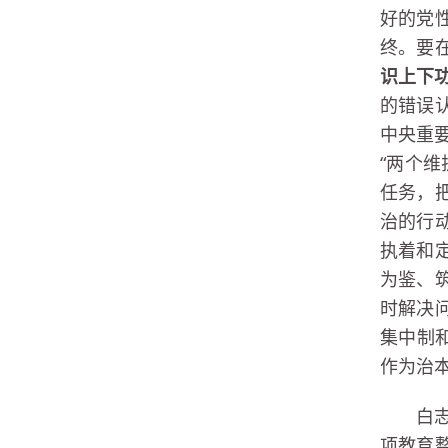
好的党
终。要
识上下
的错误
中央重
“两个维
任务，
治的行
执着和
为鉴、
时解决
集中制
作为治
白
项教育