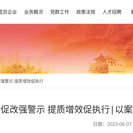
成员企业
业务概况
党群工作
政策法规
人才招聘
改强警示 提质增效促执行
促改强警示 提质增效促执行|以
日期：2023-06-07