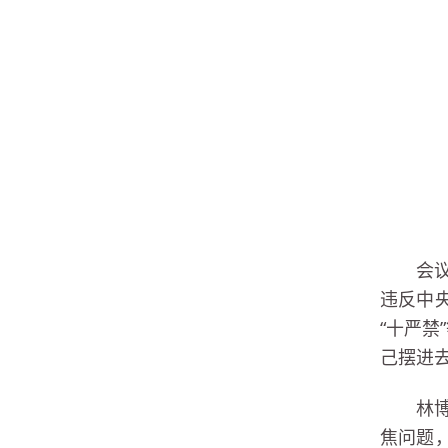
会
违反中
“十严
己摆进
林
焦问题