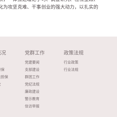
化为攻坚克难、干事创业的强大动力，以扎实的
概况
党群工作
政策法规
党建要闻
行业政策
担保
支部建设
行业法规
类担保
群团工作
款
党纪法规
廉政建设
警示教育
信访举报